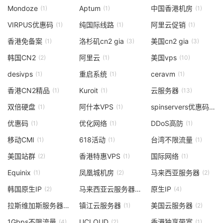
Mondoze
Aptum
中国香港机房
(1)
(1)
(1)
VIRPUS优惠码
纯国际线路
阿里云促销
(1)
(1)
(1)
香港免备案
洛杉矶cn2 gia
美国cn2 gia
(1)
(3)
(3)
韩国CN2
阿里云
美国vps
(2)
(1)
(10)
desivps
重启系统
ceravm
(1)
(1)
(1)
香港CN2精品
Kuroit
云服务器
(1)
(1)
(13)
双倍硬盘
阿什本VPS
spinservers优惠码
(1)
(1)
(1)
优惠码
优化网络
DDoS高防
(1)
(1)
(1)
移动CMI
618活动
台湾不限流量
(1)
(1)
(1)
美国站群
香港特惠VPS
国际网络
(2)
(1)
(1)
Equinix
凤凰城机房
马来西亚服务器
(1)
(2)
(2)
韩国原生IP
马来西亚云服务器
原生IP
(2)
(1)
(4)
拉斯维加斯服务器
镇江云服务器
美国云服务器
(2)
(1)
(2)
1Gbps不限流量
UCLOUD
香港独享带宽
(4)
(2)
(1)