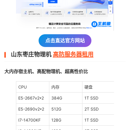
点击直达官方网站
山东枣庄物理机
高防服务器租用
大内存宿主机、高配物理机、超高性价比
CPU
内存
硬盘
DDos
E5-2667v2*2
384G
1T SSD
100Gb
E5-2690v2*2
512G
2T SSD
100Gb
I7-14700KF
128G
1T SSD
100Gb