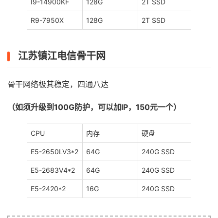
I9-14900KF
128G
2T SSD
100Gb
R9-7950X
128G
2T SSD
100GB
江苏镇江电信骨干网
骨干网络极其稳定，四通八达
（如须升级到100G防护，可以加IP，150元一个）
CPU
内存
硬盘
DDos
E5-2650LV3*2
64G
240G SSD
20Gb
E5-2683V4*2
64G
240G SSD
20Gb
E5-2420*2
16G
240G SSD
20Gb