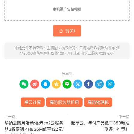
主机圈广告位招租
赞(
0
)

未经允许不得转载：
主机圈
»
福云计算：三月最新炸裂活动发布 湖
北800G高防物理机仅售129元/月 成都电信云服务器28元/月
分享到









福云计算
高防服务器租用
高防物理机
上一篇
下一篇
华纳云四月活动:香港cn2云服务
超享云：年付产品低于388精准
器3折促销 4H8G5M低至122元/
测评与推荐！