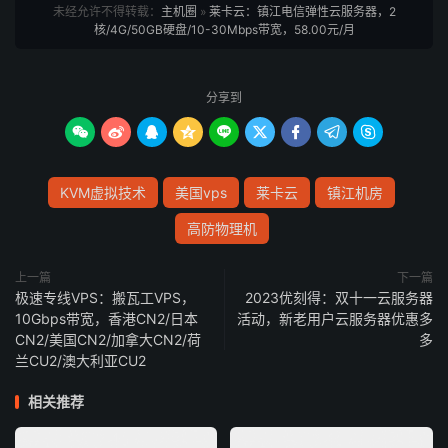
未经允许不得转载：
主机圈
»
莱卡云：镇江电信弹性云服务器，2
核/4G/50GB硬盘/10-30Mbps带宽，58.00元/月
分享到









KVM虚拟技术
美国vps
莱卡云
镇江机房
高防物理机
上一篇
下一篇
极速专线VPS：搬瓦工VPS，
2023优刻得：双十一云服务器
10Gbps带宽，香港CN2/日本
活动，新老用户云服务器优惠多
CN2/美国CN2/加拿大CN2/荷
多
兰CU2/澳大利亚CU2
相关推荐