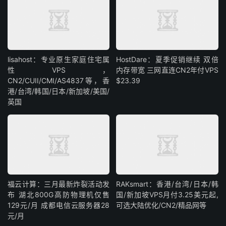
lisahost：专业原生家庭住宅属
HostDare：夏季促销继续 双倍
性VPS，
内存带宽 三网直连CN2年付VPS
CN2/CUII/CMI/AS4837等，香
$23.39
港/台湾/韩国/日本/新加坡/美国/
英国
福云计算：三月最新炸裂活动发
RAKsmart：香港/台湾/日本/韩
布 湖北800G高防物理机仅售
国/新加坡VPS月付3.25美元起,
129元/月 成都电信云服务器28
可选大陆优化/CN2/精品网等
元/月