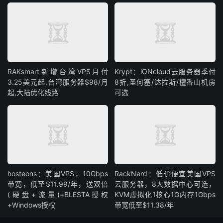
RAKsmart新增台湾VPS月付
Krypt：iONcloud云服务器季付
3.25美元起,台湾服务器$98/月
8折,圣何塞/达拉斯/檀香山机房
起,大陆优化线路
可选
hosteons：美国VPS，10Gbps
RackNerd：低价便宜美国VPS
带宽，低至$11.99/年，送双倍
云服务器，8大数据中心可选，
(硬盘+流量)+BLESTA授权
KVM虚拟化1核心1G内存1Gbps
+Windows授权
带宽低至$11.38/年