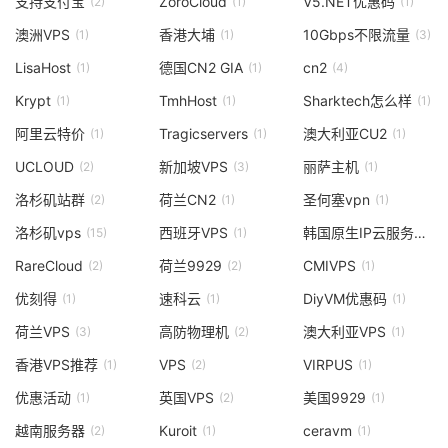
支持支付宝
ZoroCloud
V5.NET优惠码
(2)
(1)
(1)
澳洲VPS
香港大埔
10Gbps不限流量
(1)
(1)
(3)
LisaHost
德国CN2 GIA
cn2
(1)
(1)
(4)
Krypt
TmhHost
Sharktech怎么样
(1)
(1)
(1)
阿里云特价
Tragicservers
澳大利亚CU2
(1)
(1)
(1)
UCLOUD
新加坡VPS
丽萨主机
(2)
(3)
(1)
洛杉矶站群
荷兰CN2
圣何塞vpn
(2)
(1)
(1)
洛杉矶vps
西班牙VPS
韩国原生IP云服务器
(15)
(1)
(1)
RareCloud
荷兰9929
CMIVPS
(2)
(2)
(1)
优刻得
速科云
DiyVM优惠码
(1)
(1)
(1)
荷兰VPS
高防物理机
澳大利亚VPS
(3)
(2)
(1)
香港VPS推荐
VPS
VIRPUS
(1)
(2)
(1)
优惠活动
英国VPS
美国9929
(1)
(2)
(1)
越南服务器
Kuroit
ceravm
(2)
(1)
(1)