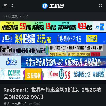



VPS云主机
正文

RakSmart：世界杯特惠全场6折起、2核2G精
品CN2仅$2.99/月
分类：
VPS云主机
赞(
0
)
