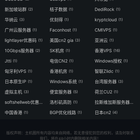
新加坡站群
桔子数据
DediRock
(2)
(1)
(1)
华纳云
优刻得
kryptcloud
(3)
(1)
(1)
广州云服务器
Faconhost
CMIVPS
(1)
(1)
(1)
lightlayer优惠码
美国cn2 gia
亚洲云
(1)
(3)
(1)
10Gbps服务器
SK机房
香港VPS
(2)
(1)
(16)
Jtti
电信CN2
Windows授权
(1)
(1)
(1)
匈牙利VPS
香港机房
智联Zlidc
(1)
(1)
(1)
日本原生IP
Windows系统
台湾服务器
(1)
(1)
(3)
虚拟主机
便宜服务器
荷兰CU2
(3)
(5)
(1)
softshellweb优惠码
洛杉矶高防
拉斯维加斯服务器
(1)
(1)
(2)
中国香港
BGP优化线路
日本cn2
(1)
(1)
(4)
版权声明：主机圈所有内容均来自网络，若无意侵犯到您的权利，请及时联系
我们，将在48小时内删除相关内容！