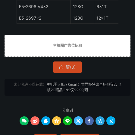
E5-2698 V4×2
128G
6×1T
国际B
E5-2697×2
128G
12×1T
国际B
主机圈广告位招租
赞(
0
)

未经允许不得转载：
主机圈
»
RakSmart：世界杯特惠全场6折起、2
核2G精品CN2仅$2.99/月
分享到








