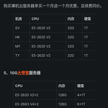
购买裸机云服务器享买一个月送一个月优惠，且续费同价。
机房
CPU
内存
硬盘
带宽
SV
E5-2620 V2
32G
1T
大陆优
HK
E5-2620 V2
32G
1T
大陆
MY
E5-2620 V2
32G
1T
大陆
TY
E5-2620 V2
32G
1T
大陆
5、10G
大带宽
服务器
CPU
内存
硬盘
带宽
E5-2620 V2×2
128G
4×1T
国际B
E5-2683 V4×2
128G
6×1T
国际B