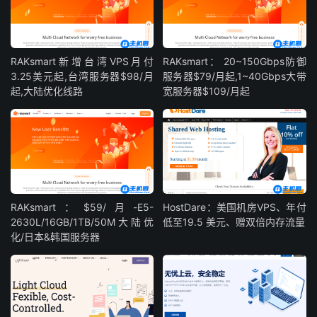
RAKsmart新增台湾VPS月付
RAKsmart： 20~150Gbps防御
3.25美元起,台湾服务器$98/月
服务器$79/月起,1~40Gbps大带
起,大陆优化线路
宽服务器$109/月起
RAKsmart：$59/月-E5-
HostDare：美国机房VPS、年付
2630L/16GB/1TB/50M大陆优
低至19.5 美元、赠双倍内存流量
化/日本&韩国服务器