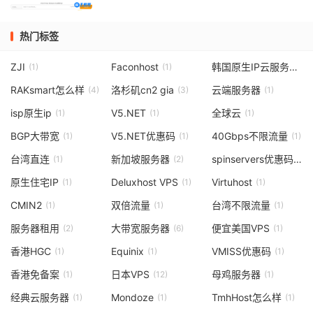
热门标签
ZJI
Faconhost
韩国原生IP云服务器
(1)
(1)
(1)
RAKsmart怎么样
洛杉矶cn2 gia
云端服务器
(4)
(3)
(1)
isp原生ip
V5.NET
全球云
(1)
(1)
(1)
BGP大带宽
V5.NET优惠码
40Gbps不限流量
(1)
(1)
(1)
台湾直连
新加坡服务器
spinservers优惠码
(1)
(2)
(1)
原生住宅IP
Deluxhost VPS
Virtuhost
(1)
(1)
(1)
CMIN2
双倍流量
台湾不限流量
(1)
(1)
(1)
服务器租用
大带宽服务器
便宜美国VPS
(2)
(6)
(1)
香港HGC
Equinix
VMISS优惠码
(1)
(1)
(1)
香港免备案
日本VPS
母鸡服务器
(1)
(12)
(1)
经典云服务器
Mondoze
TmhHost怎么样
(1)
(1)
(1)