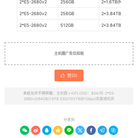
2*E5-2680v2
256GB
2*1.6TB(NVMe)
2*E5-2680v2
256GB
2*3.84TB(NVMe)
2*E5-2680v2
512GB
2*3.84TB(NVMe)
主机圈广告位招租
赞(
0
)

未经允许不得转载：
主机圈
»
IOFLOOD：$54/月-2*E5-
2680v2/64GB/1.6TB SSD/100TB@1Gbps/凤凰城机房
分享到








