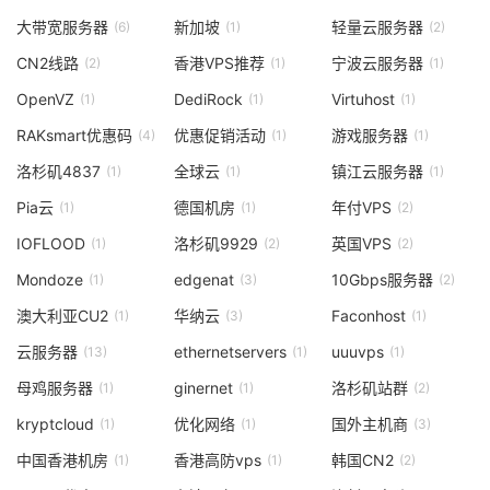
大带宽服务器
新加坡
轻量云服务器
(6)
(1)
(2)
CN2线路
香港VPS推荐
宁波云服务器
(2)
(1)
(1)
OpenVZ
DediRock
Virtuhost
(1)
(1)
(1)
RAKsmart优惠码
优惠促销活动
游戏服务器
(4)
(1)
(1)
洛杉矶4837
全球云
镇江云服务器
(1)
(1)
(1)
Pia云
德国机房
年付VPS
(1)
(1)
(2)
IOFLOOD
洛杉矶9929
英国VPS
(1)
(2)
(2)
Mondoze
edgenat
10Gbps服务器
(1)
(3)
(2)
澳大利亚CU2
华纳云
Faconhost
(1)
(3)
(1)
云服务器
ethernetservers
uuuvps
(13)
(1)
(1)
母鸡服务器
ginernet
洛杉矶站群
(1)
(1)
(2)
kryptcloud
优化网络
国外主机商
(1)
(1)
(3)
中国香港机房
香港高防vps
韩国CN2
(1)
(1)
(2)