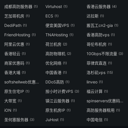
成都高防服务器
Virtuhost
香港云服务器
(1)
(1)
(4)
芝加哥机房
ECS
达拉斯
(1)
(1)
(1)
DediPath
便宜美国VPS
搬瓦工cn2-gia
(1)
(1)
(1)
FriendHosting
TNAHosting
香港高防vps
(1)
(1)
(1)
阿里云优惠
荷兰机房
哥伦布机房
(1)
(2)
(1)
香港轻云
高防物理机
10Gbps不限流量
(1)
(2)
(3)
商家优惠码
优化网络
菲律宾直连
(1)
(1)
(1)
香港大埔
中国香港
洛杉矶vps
(1)
(1)
(15)
softshellweb优惠码
DDoS高防
linveo
(1)
(1)
(1)
原生住宅IP
按小时计费VPS
福云计算
(1)
(3)
(1)
大带宽
镇江云服务器
spinservers优惠码
(1)
(1)
(1)
iON
原生机房IP
高防服务器租用
(1)
(1)
(1)
圣何塞服务器
JuHost
中国电信
(3)
(1)
(1)