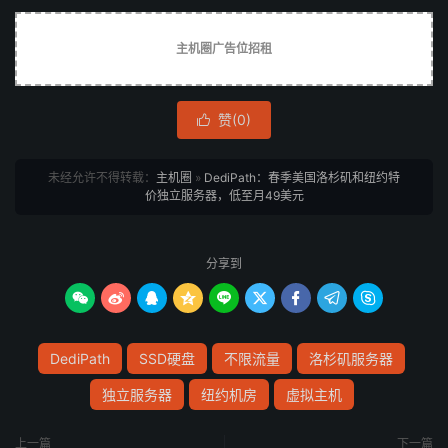
主机圈广告位招租
赞(
0
)

未经允许不得转载：
主机圈
»
DediPath：春季美国洛杉矶和纽约特
价独立服务器，低至月49美元
分享到









DediPath
SSD硬盘
不限流量
洛杉矶服务器
独立服务器
纽约机房
虚拟主机
上一篇
下一篇