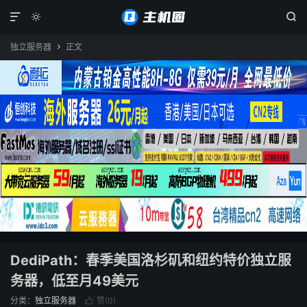



独立服务器
正文

DediPath：春季美国洛杉矶和纽约特价独立服
务器，低至月49美元
分类：
独立服务器
赞(
0
)
