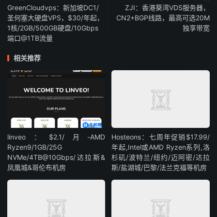
GreenCloudvps：新加坡DC1/
ZJI：香港葵湾VDS服务器，
圣何塞大硬盘VPS，$30/年起，
CN2+BGP线路，最高可选20M
1核/2GB/500GB硬盘/10Gbps
独享带宽
端口@1TB流量
相关推荐
linveo：$2.1/月-AMD
Hosteons：七周年促销$17.99/
Ryzen9/1GB/25G
年起,Intel或AMD Ryzen系列,洛
NVMe/4TB@10Gbps/达拉斯&
杉矶/波特兰/纽约/迈阿密/达拉
凤凰城&哥伦布机房
斯/盐湖城/巴黎/法兰克福等机房