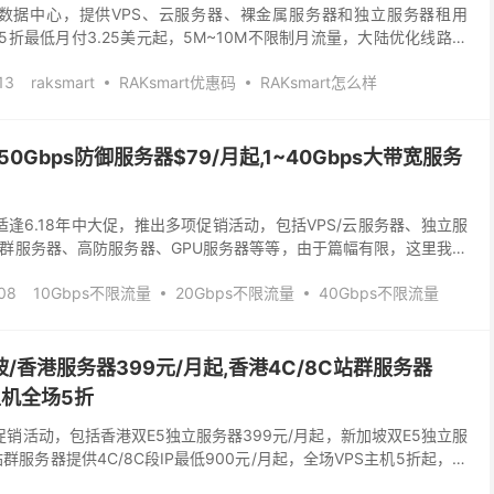
台湾机数据中心，提供VPS、云服务器、裸金属服务器和独立服务器租用
.5折最低月付3.25美元起，5M~10M不限制月流量，大陆优化线路；
带宽自选，最低配置$8.58/...
13
raksmart
RAKsmart优惠码
RAKsmart怎么样
S
台湾不限流量
台湾服务器
大带宽服务器
大陆优化
日本服务器
站群服务器
美国vps
美国服务器
~150Gbps防御服务器$79/月起,1~40Gbps大带宽服务
韩国服务器
韩国站群服务器
香港VPS
香港服务器
优惠适逢6.18年中大促，推出多项促销活动，包括VPS/云服务器、独立服
群服务器、高防服务器、GPU服务器等等，由于篇幅有限，这里我们
务器产品。RAKsmart高防服务...
08
10Gbps不限流量
20Gbps不限流量
40Gbps不限流量
t优惠码
RAKsmart怎么样
便宜服务器
大带宽服务器
器
韩国VPS
韩国服务器
香港VPS
香港服务器
加坡/香港服务器399元/月起,香港4C/8C站群服务器
主机全场5折
月份促销活动，包括香港双E5独立服务器399元/月起，新加坡双E5独立服
群服务器提供4C/8C段IP最低900元/月起，全场VPS主机5折起，可
加坡等机房，可选优化...