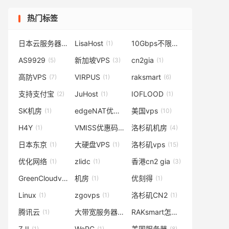
热门标签
日本云服务器
LisaHost
10Gbps不限流量
(2)
(1)
(3)
AS9929
新加坡VPS
cn2gia
(5)
(3)
(1)
高防VPS
VIRPUS
raksmart
(7)
(1)
(6)
支持支付宝
JuHost
IOFLOOD
(2)
(1)
(1)
SK机房
edgeNAT优惠码
美国vps
(1)
(1)
(10)
H4Y
VMISS优惠码
洛杉矶机房
(1)
(1)
(4)
日本东京
大硬盘VPS
洛杉矶vps
(1)
(1)
(15)
优化网络
zlidc
香港cn2 gia
(1)
(1)
(3)
GreenCloudvps
机房
优刻得
(1)
(1)
(1)
Linux
zgovps
洛杉矶CN2
(1)
(1)
(1)
腾讯云
大带宽服务器
RAKsmart怎么样
(1)
(6)
(4)
ZJI
WePC
美国服务器
(1)
(1)
(8)