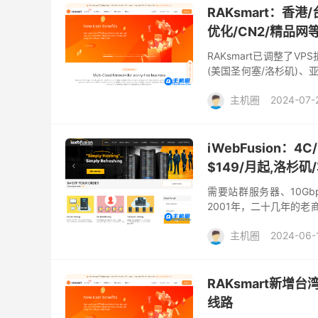
RAKsmart：香港
优化/CN2/精品网
RAKsmart已调整了
(美国圣何塞/洛杉矶)、
等机房，可以选择大陆优化
主机圈
2024-07-
便宜台湾VPS
台湾VP
新加坡站群
日本VPS
iWebFusion：4
美国站群
韩国VPS
香港站群
高防服务器
$149/月起,洛杉
需要站群服务器、10Gb
2001年，二十几年的老
最低45美元/月起，10Gb
主机圈
2024-06-
iWebFusion优惠码
iW
洛杉矶vps
洛杉矶站
RAKsmart新增台
线路