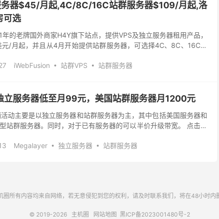
服务器$45/月起,4C/8C/16C站群服务器$109/月起,洛
房可选
于2011年的老牌国外商家H4Y旗下站点，提供VPS及独立服务器租用产品，
元/月起，并且从4月开始提供站群服务器，可选择4C、8C、16C段
个独立IP，可选择美国洛...
27
iWebFusion
站群VPS
站群服务器
春季独立服务器低至月99元，美国站群服务器月1200元
春季促销活动主要是以独立服务器和站群服务器为主，其中包括美国服务器和
型站群服务器。同时，对于已有服务器的可以半价升级带宽。 点击直
春季活动有哪些，如果有需要服务器的朋友可...
13
Megalayer
独立服务器
站群服务器
机圈所有内容均来自网络，若无意侵犯到您的权利，请及时联系我们，将在48小时内
© 2019-2026
主机圈
网站地图
黑ICP备2023001480号-2