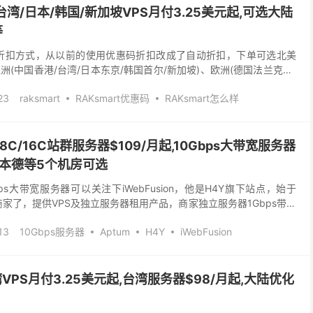
/台湾/日本/韩国/新加坡VPS月付3.25美元起,可选大陆
等
VPS折扣方式，从以前的使用优惠码折扣改成了自动折扣，下单可选北美
亚洲(中国香港/台湾/日本东京/韩国首尔/新加坡)、欧洲(德国法兰克福)
、CN2、精品网、国际BGP等...
23
raksmart
RAKsmart优惠码
RAKsmart怎么样
S
台湾服务器
大带宽服务器
大陆优化
新加坡VPS
日本服务器
站群服务器
美国vps
美国服务器
C/8C/16C站群服务器$109/月起,10Gbps大带宽服务器
韩国服务器
韩国站群服务器
香港VPS
香港服务器
矶/本德等5个机房可选
ps大带宽服务器可以关注下iWebFusion，他是H4Y旗下站点，始于
商家了，提供VPS及独立服务器租用产品，商家独立服务器1Gbps带宽
ps大带宽服务器$149...
13
10Gbps服务器
Aptum
H4Y
iWebFusion
FHosting
Psychz
便宜服务器
大带宽服务器
群
站群VPS
站群服务器
高配服务器
湾VPS月付3.25美元起,台湾服务器$98/月起,大陆优化