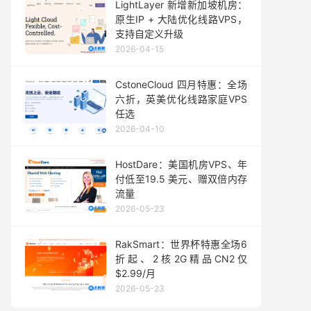
LightLayer 新增新加坡机房：
原生IP + 大陆优化线路VPS，
支持自定义升级
2026-04-15
CstoneCloud 四月特惠：全场
六折，英美优化线路家庭VPS
任选
2026-04-10
HostDare：美国机房VPS、年
付低至19.5 美元、赠双倍内存
流量
2026-05-23
RakSmart：世界杯特惠全场6
折起、2核2G精品CN2仅
$2.99/月
2026-05-23