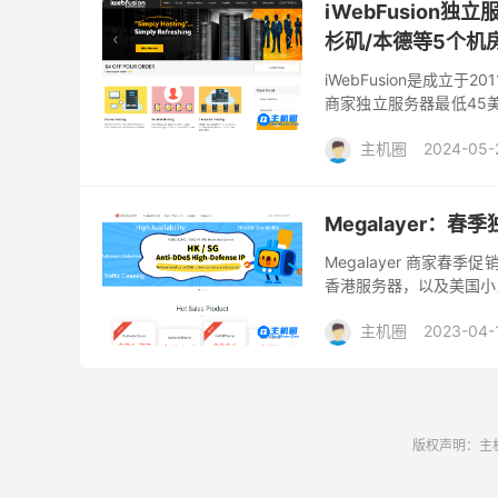
iWebFusion独立
杉矶/本德等5个机
iWebFusion是成立
商家独立服务器最低45美
IP，默认最多可提供464
主机圈
2024-05-
Megalayer：
Megalayer 商家
香港服务器，以及美国小
达官方网站 具体我们看看
主机圈
2023-04-
版权声明：主