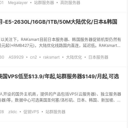
01
Megalayer
站群服务器
高防服务器
/月-E5-2630L/16GB/1TB/50M大陆优化/日本&韩国
以关注下，RAKsmart目前日本服务器、韩国服务器促销机型仍然有
元起(≈RMB427元)，大陆优化线路国内直连，延迟低。RAKsmart是
供的产品包括虚拟主机、VPS...
30
AS9929
cn2
raksmart
大陆优化
日本服务器
器
/美国VPS低至$13.9/年起,站群服务器$149/月起,可选
是一家华人开设的国外主机商，提供的产品包括VPS(云服务器)、独立服务器
服务器)等，数据中心可选美国圣何塞/洛杉矶、日本、韩国、新加坡、香
用PayPal、信用卡或者支付...
28
zlidc
促销VPS
站群服务器