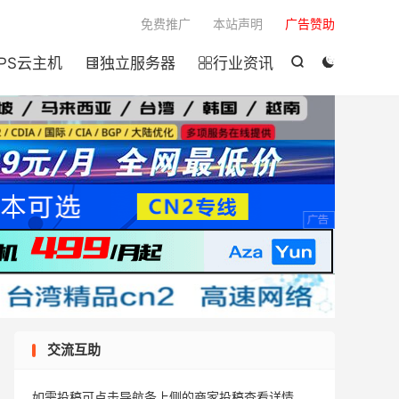

免费推广
本站声明
广告赞助
PS云主机
独立服务器
行业资讯




交流互助
如需投稿可点击导航条上侧的商家投稿查看详情