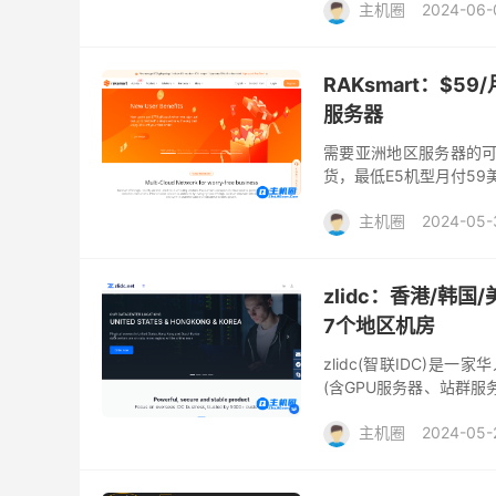
主机圈
2024-06-
RAKsmart：$59
服务器
需要亚洲地区服务器的可
货，最低E5机型月付59美
华人开设的国外主机商，提
主机圈
2024-05-
站群服务器
韩国服务
zlidc：香港/韩国
7个地区机房
zlidc(智联IDC)
(含GPU服务器、站群
港、台湾等地区机房，支持使
主机圈
2024-05-