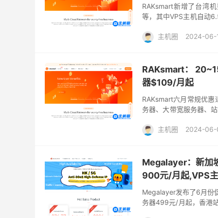
RAKsmart新增了
等，其中VPS主机自动6
云服务器提供1M~1000M
主机圈
2024-06-
便宜台湾VPS
台湾VP
新加坡站群
日本VPS
RAKsmart： 20
美国站群
韩国VPS
香港站群
高防服务器
器$109/月起
RAKsmart六月常规
务器、大带宽服务器、站
先分享高防服务器和大带宽服
主机圈
2024-06-
raksmart
RAKsmar
日本服务器
站群服务
Megalayer：新
高防服务器
900元/月起,VPS
Megalayer发布了6
务器499元/月起，香港站
选香港、美国、菲律宾、新