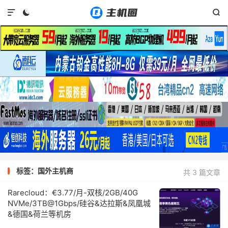



标签：国外主机商
共 3 篇文章
Rarecloud：€3.77/月-双核/2GB/40G
NVMe/3TB@1Gbps/硅谷&达拉斯&凤凰城
&德国&荷兰等机房