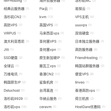
iWFHosting
海外云服务器
洛杉矶MC
(2)
(1)
(2)
经典云服务器
Pia云
易探云
(1)
(1)
(1)
洛杉矶CN2
kvm
VPS主机
(1)
(13)
(4)
高防VPS
英国VPS
uuuvps
(7)
(2)
(1)
VIRPUS
马来西亚vps
双倍硬盘
(1)
(1)
(1)
澳大利亚悉尼
圣何塞VPS
日本独立服务器
(1)
(3)
(1)
Jtti
圣何塞vpn
高防服务器
(1)
(1)
(6)
SSD硬盘
原生新加坡IP
FriendHosting
(2)
(1)
(1)
全球云
搬瓦工vps
韩国站群服务器
(1)
(2)
(2)
万维电讯
香港CN2
便宜VPS
(1)
(12)
(8)
韩国原生IP
鲨鱼机房
linveo
(2)
(1)
(1)
Deluxhost
台湾直连
香港高防vps
(1)
(1)
(1)
洛杉矶9929
华纳云服务
荷兰机房
(2)
(1)
(2)
洛杉矶vps
ceravm
HostDare优惠码
(15)
(1)
(1)