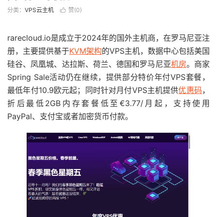
分类：
VPS云主机
赞(
0
)

rarecloud.io是成立于2024年的国外主机商，在罗马尼亚注
册，主要提供基于
KVM架构
的VPS主机，数据中心包括美国
硅谷、凤凰城、达拉斯、荷兰、德国和罗马尼亚
机房
。商家
Spring Sale活动仍在继续，提供部分特价年付VPS套餐，
最低年付10.9欧元起；同时针对月付VPS主机提供
优惠码
，
折后最低2GB内存套餐低至€3.77/月起，支持使用
PayPal、支付宝或者加密货币付款。