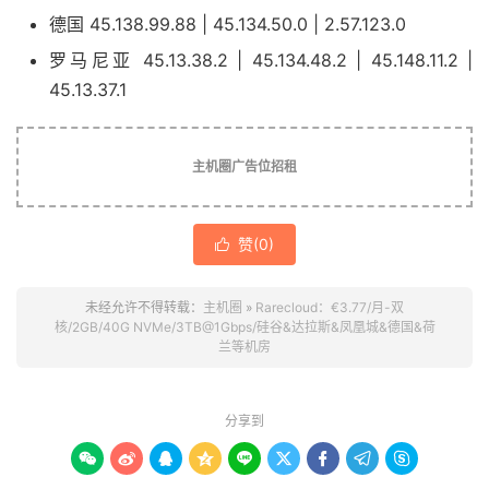
德国 45.138.99.88 | 45.134.50.0 | 2.57.123.0
罗马尼亚 45.13.38.2 | 45.134.48.2 | 45.148.11.2 |
45.13.37.1
主机圈广告位招租
赞(
0
)

未经允许不得转载：
主机圈
»
Rarecloud：€3.77/月-双
核/2GB/40G NVMe/3TB@1Gbps/硅谷&达拉斯&凤凰城&德国&荷
兰等机房
分享到








