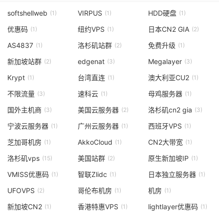
softshellweb
VIRPUS
HDD硬盘
(1)
(1)
(1)
优惠码
纽约VPS
日本CN2 GIA
(1)
(1)
(2)
AS4837
洛杉矶站群
免费升级
(1)
(2)
(1)
新加坡站群
edgenat
Megalayer
(2)
(3)
(3)
Krypt
台湾直连
澳大利亚CU2
(1)
(1)
(1)
不限流量
速科云
母鸡服务器
(3)
(1)
(1)
国外主机商
美国云服务器
洛杉矶cn2 gia
(3)
(2)
(3)
宁波云服务器
广州云服务器
西班牙VPS
(1)
(1)
(1)
芝加哥机房
AkkoCloud
CN2大带宽
(1)
(1)
(1)
洛杉矶vps
美国站群
原生新加坡IP
(15)
(2)
(1)
VMISS优惠码
智联Zlidc
日本独立服务器
(1)
(1)
(1)
UFOVPS
哥伦布机房
机房
(2)
(1)
(1)
新加坡CN2
香港特惠VPS
lightlayer优惠码
(1)
(1)
(1)