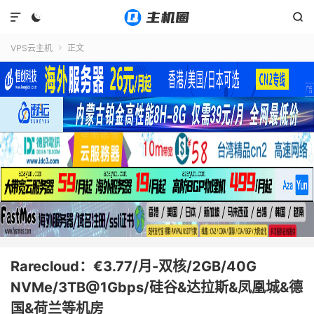



VPS云主机
正文

Rarecloud：€3.77/月-双核/2GB/40G
NVMe/3TB@1Gbps/硅谷&达拉斯&凤凰城&德
国&荷兰等机房