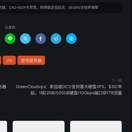
服务器，CN2+BGP大带宽，网络稳定低延迟，99.99%在线率保障
分享到





Jtti
游戏服务器
下一篇
务器
GreenCloudvps：新加坡DC1/圣何塞大硬盘VPS，$30/年
起，1核/2GB/500GB硬盘/10Gbps端口@1TB流量