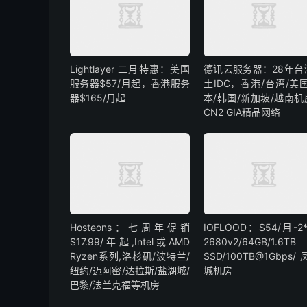
Lightlayer 二月特惠：美国
德讯云服务器：28年台
服务器$57/月起，香港服务
土IDC，香港/台湾/美
器$165/月起
本/韩国/新加坡/越南机
CN2 GIA精品网络
Hosteons：七周年促销
IOFLOOD：$54/月-2*
$17.99/年起,Intel或AMD
2680v2/64GB/1.6TB
Ryzen系列,洛杉矶/波特兰/
SSD/100TB@1Gbps
纽约/迈阿密/达拉斯/盐湖城/
城机房
巴黎/法兰克福等机房