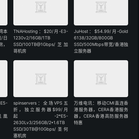
湾本
TNAHosting：$20/月-E3-
JuHost：$54.99/月-Gold
国/日
1230v2/16GB/1TB
6138/32GB/800GB
房，
SSD/100TB@1Gbps/芝加
SSD/500Mbps带宽/香港独
哥机房
立服务器
E5-
spinservers：全场VPS五
万维电讯：移动CMI直连香
折，独立服务器$99/月
港服务器，CERA香港服务
/凤凰
起-2*E5-
器，CERA香港高防服务器
2630Lv3/256GB/2*1.6TB
特惠
SSD/30TB@10Gbps/圣何
塞机房