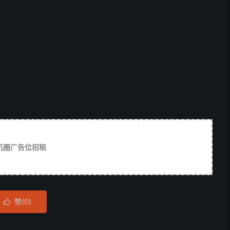
机圈广告位招租
赞(
0
)
