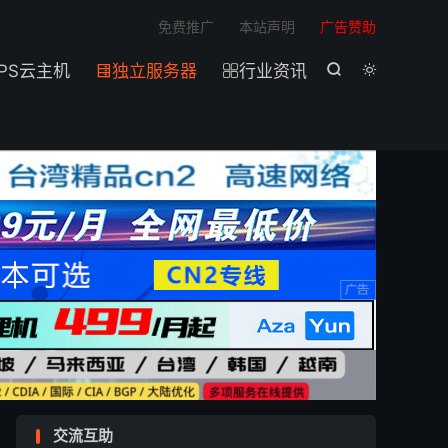

免费推广
本站声明
广告赞助
PS云主机
独立服务器
行业资讯




交流互助