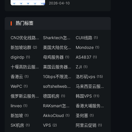
2026-04-10
热门标签
CN2优化线路
Sharktech怎么样
CUII线路
(1)
(1)
(1)
新加坡站群
美国大陆优化
Mondoze
(2)
(1)
(1)
digirdp
母鸡服务器
AS4837
(1)
(1)
(1)
十堰高防云服务器
美国云服务器
ZJI
(1)
(2)
(1)
香港云
1Gbps不限流量
洛杉矶vps
(1)
(4)
(15)
WePC
softshellweb优惠码
马来西亚云服务器
(1)
(1)
(1)
俄罗斯云服务器
德国机房
韩国VPS
(1)
(1)
(11)
linveo
RAKsmart怎么样
香港大埔服务器
(1)
(4)
(1)
新加坡
AkkoCloud
圣何塞
(1)
(1)
(1)
SK机房
VPS
阿里云促销
(1)
(2)
(1)