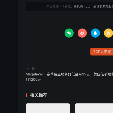
未经允许不得转载：
主机圈
»
Jtti：高性能游戏




BGP大带宽
上一篇
Megalayer：春季独立服务器低至月99元，美国站群服
月1200元
相关推荐