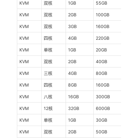
KVM
双核
1GB
55GB
2TB
KVM
双核
2GB
100GB
3TB
KVM
双核
3GB
160GB
4TB
KVM
四核
4GB
220GB
5TB
KVM
单核
1GB
20GB
3TB
KVM
双核
2GB
40GB
9TB
KVM
三核
4GB
80GB
8TB
KVM
四核
8GB
160GB
8TB
KVM
八核
16GB
300GB
10T
KVM
12核
32GB
600GB
10T
KVM
单核
1GB
30GB
1TB
KVM
双核
2GB
50GB
3TB