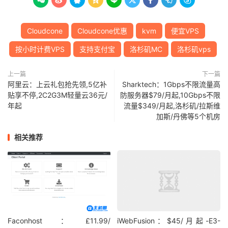









Cloudcone
Cloudcone优惠
kvm
便宜VPS
按小时计费VPS
支持支付宝
洛杉矶MC
洛杉矶vps
上一篇
下一篇
阿里云：上云礼包抢先领,5亿补
Sharktech：1Gbps不限流量高
贴享不停,2C2G3M轻量云36元/
防服务器$79/月起,10Gbps不限
年起
流量$349/月起,洛杉矶/拉斯维
加斯/丹佛等5个机房
相关推荐
Faconhost：£11.99/
iWebFusion：$45/月起-E3-