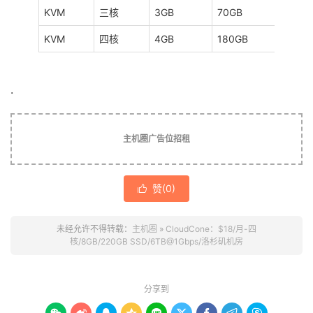
KVM
三核
3GB
70GB
6TB
KVM
四核
4GB
180GB
3TB
.
主机圈广告位招租
赞(
0
)

未经允许不得转载：
主机圈
»
CloudCone：$18/月-四
核/8GB/220GB SSD/6TB@1Gbps/洛杉矶机房
分享到