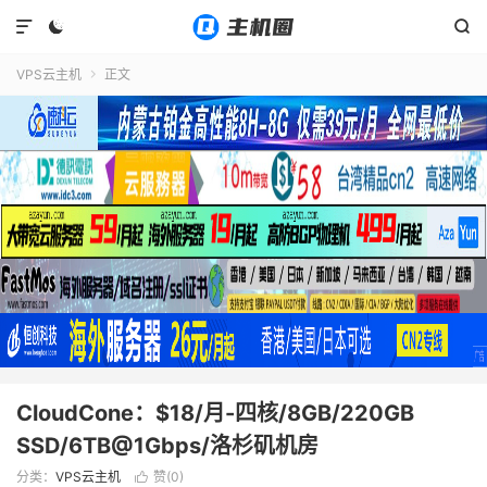



VPS云主机
正文

CloudCone：$18/月-四核/8GB/220GB
SSD/6TB@1Gbps/洛杉矶机房
分类：
VPS云主机
赞(
0
)
