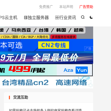

免费推广
本站声明
广告赞助
PS云主机
独立服务器
行业资讯




交流互助
如需投稿可点击导航条上侧的商家投稿查看详情