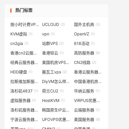
热门标签
按小时计费VPS
UCLOUD
国外主机商
(3)
(2)
(3)
KVM虚拟
vpn
OpenVZ
(1)
(1)
(1)
cn2gia
站群VPS
618活动
(1)
(2)
(1)
香港cn2云服务器
香港轻云
高防服务器
(1)
(1)
(6)
经典云服务器
美国机房VPS
CN2线路
(1)
(1)
(2)
HDD硬盘
搬瓦工vps
香港云服务器
(1)
(2)
(4)
拉斯维加斯服务器
DiyVM怎么样
中国香港机房
(2)
(1)
(1)
洛杉矶4837
荷兰CU2
华纳云服务
(1)
(1)
(1)
虚拟服务器
HostKVM
VIRPUS优惠码
(1)
(1)
(1)
洛杉矶服务器
韩国原生IP云服务器
云端服务器
(4)
(1)
(1)
宁波云服务器
UFOVPS优惠码
美国服务器
(1)
(1)
(8)
美国vps
CMIN2
中国香港
(10)
(1)
(1)