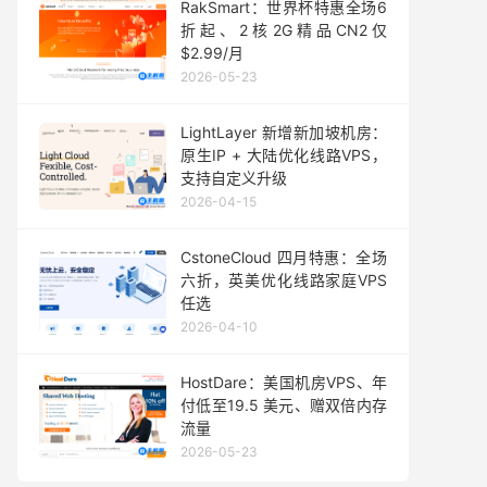
RakSmart：世界杯特惠全场6
折起、2核2G精品CN2仅
$2.99/月
2026-05-23
LightLayer 新增新加坡机房：
原生IP + 大陆优化线路VPS，
支持自定义升级
2026-04-15
CstoneCloud 四月特惠：全场
六折，英美优化线路家庭VPS
任选
2026-04-10
HostDare：美国机房VPS、年
付低至19.5 美元、赠双倍内存
流量
2026-05-23