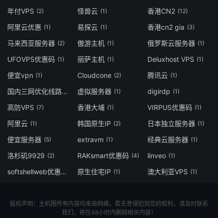
年付VPS
怪兽云
香港CN2
(2)
(1)
(12)
阿里云优惠
易探云
香港cn2 gia
(1)
(1)
(3)
马来西亚服务器
傲游主机
俄罗斯云服务器
(2)
(1)
(1)
UFOVPS优惠码
丽萨主机
Deluxhost VPS
(1)
(1)
(1)
便宜vpn
Cloudcone
腾讯云
(1)
(2)
(1)
国内三网优化线路
虚拟服务器
digirdp
(1)
(1)
(1)
高防VPS
香港大埔
VIRPUS优惠码
(7)
(1)
(1)
阿里云
韩国原生IP
日本独立服务器
(1)
(2)
(1)
便宜服务器
extravm
经典云服务器
(5)
(1)
(1)
洛杉矶9929
RAKsmart优惠码
linveo
(2)
(4)
(1)
softshellweb优惠码
原生住宅IP
澳大利亚VPS
(1)
(1)
(1)
版权声明：主机圈所有内容均来自网络，若无意侵犯到您的权利，请及时联系
我们，将在48小时内删除相关内容！