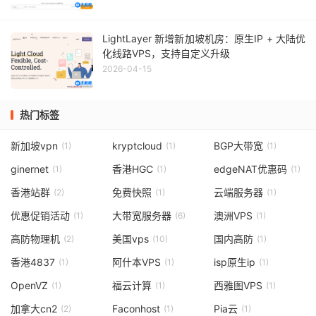
LightLayer 新增新加坡机房：原生IP + 大陆优
化线路VPS，支持自定义升级
2026-04-15
热门标签
新加坡vpn
kryptcloud
BGP大带宽
(1)
(1)
(1)
ginernet
香港HGC
edgeNAT优惠码
(1)
(1)
(1)
香港站群
免费快照
云端服务器
(2)
(1)
(1)
优惠促销活动
大带宽服务器
澳洲VPS
(1)
(6)
(1)
高防物理机
美国vps
国内高防
(2)
(10)
(1)
香港4837
阿什本VPS
isp原生ip
(1)
(1)
(1)
OpenVZ
福云计算
西雅图VPS
(1)
(1)
(1)
加拿大cn2
Faconhost
Pia云
(2)
(1)
(1)