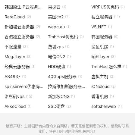
韩国原生IP云服务器
易探云
VIRPUS优惠码
(1)
(1)
(1)
RareCloud
美国cn2
独立服务器
(2)
(7)
(11)
新加坡云服务器
wepc.au
V5.NET
(2)
(1)
(1)
香港独立服务器
TmhHost优惠码
韩国服务器
(2)
(1)
(9)
不限流量
费城vps
鲨鱼机房
(3)
(1)
(1)
Megalayer
电信CN2
lightlayer
(3)
(1)
(3)
经典云服务器
HDD硬盘
TmhHost怎么样
(1)
(1)
(1)
AS4837
40Gbps服务器
虚拟主机
(1)
(1)
(3)
spinservers优惠码
拉斯维加斯服务器
iONcloud
(1)
(2)
(2)
洛杉矶vps
新加坡CN2
香港机房
(15)
(1)
(1)
AkkoCloud
SSD硬盘
softshellweb
(1)
(2)
(1)
版权声明：主机圈所有内容均来自网络，若无意侵犯到您的权利，请及时联系
我们，将在48小时内删除相关内容！