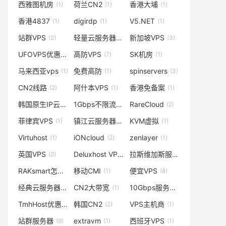
西雅图机房
荷兰CN2
香港大埔
(1)
(1)
(1)
香港4837
digirdp
V5.NET
(1)
(1)
(1)
站群VPS
轻量云服务器
新加坡VPS
(2)
(2)
(3)
UFOVPS优惠码
高防VPS
SK机房
(1)
(7)
(1)
马来西亚vps
免费高防
spinservers
(1)
(1)
(3)
CN2线路
阿什本VPS
香港免备案
(2)
(1)
(1)
韩国原生IP云服务器
1Gbps不限流量
RareCloud
(1)
(4)
(2)
菲律宾VPS
镇江云服务器
KVM虚拟
(1)
(1)
(1)
Virtuhost
iONcloud
zenlayer
(1)
(2)
(1)
英国VPS
Deluxhost VPS
拉斯维加斯服务器
(2)
(1)
(2)
RAKsmart怎么样
移动CMI
便宜VPS
(4)
(1)
(8)
经典云服务器
CN2大带宽
10Gbps服务器
(1)
(1)
(2)
TmhHost优惠码
韩国CN2
VPS主机商
(1)
(2)
(1)
站群服务器
extravm
西班牙VPS
(9)
(1)
(1)