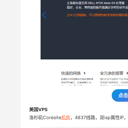
点击
美国VPS
洛杉矶Coresite
机房
，4837线路，双isp属性IP