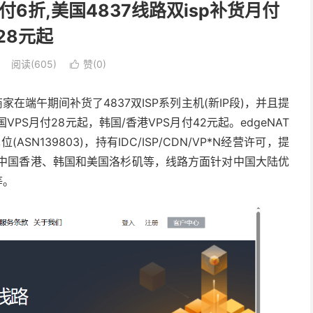
年付6折,美国4837线路双isp补货月付
28元起
阅读(605)
赞(
0
)

商家在端午期间补货了4837双ISP系列主机(新IP段)，并且提
VPS月付28元起，韩国/香港VPS月付42元起。edgeNAT
SN139803)，持有IDC/ISP/CDN/VP*N经营许可，提
中国香港、韩国和美国洛杉矶等，线路方面针对中国大陆优
等。