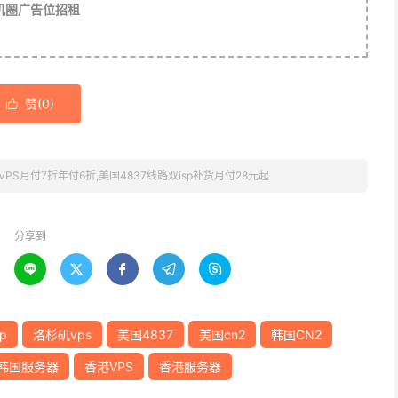
机圈广告位招租
赞(
0
)

场VPS月付7折年付6折,美国4837线路双isp补货月付28元起
分享到





p
洛杉矶vps
美国4837
美国cn2
韩国CN2
韩国服务器
香港VPS
香港服务器