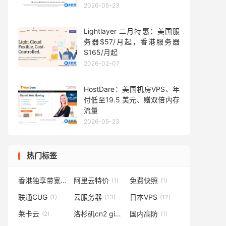
2026-05-23
Lightlayer 二月特惠：美国服
务器$57/月起，香港服务器
$165/月起
2026-02-07
HostDare：美国机房VPS、年
付低至19.5 美元、赠双倍内存
流量
2026-05-23
热门标签
香港独享带宽
阿里云特价
免费快照
(1)
(1)
(1)
联通CUG
云服务器
日本VPS
(1)
(13)
(12)
莱卡云
洛杉矶cn2 gia
国内高防
(2)
(3)
(1)