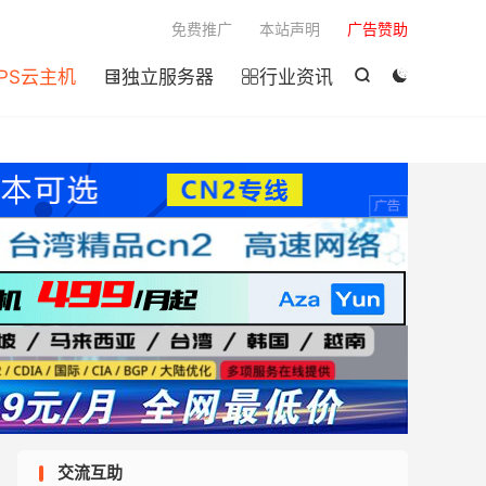

免费推广
本站声明
广告赞助
PS云主机
独立服务器
行业资讯




交流互助