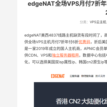
edgeNAT全场VPS月付7折
分类：
VPS云主机
edgeNAT美西4837线路主机缺货有段时间了，
供全场VPS主机月付7折年付6折
优惠码
，折后美国
是一家2019年成立的国人主机商，APNIC会员单位(A
供CDN、VPS和
独立服务器租用
，数据中心包括
化，可以选择美国双isp属性ip、韩国cn2原生ip