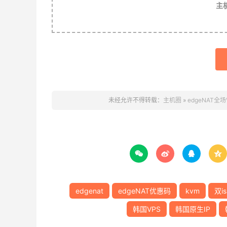
主
未经允许不得转载：
主机圈
»
edgeNAT全




edgenat
edgeNAT优惠码
kvm
双is
韩国VPS
韩国原生IP