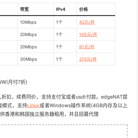
带宽
IPv4
价格
10Mbps
1个
42元/月
20Mbps
1个
105元/月
20Mbps
1个
91元/月
30Mbps
1个
210元/月
WW(月付7折)
折扣，续费同价，支持支付宝或者usdt付款。edgeNAT提
盘模式，支持
Linux
或者Windows操作系统(4GB内存及以上
家还提供香港和韩国独立服务器租用，并且招募代理