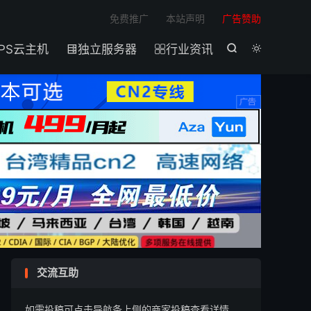

免费推广
本站声明
广告赞助
PS云主机
独立服务器
行业资讯




交流互助
如需投稿可点击导航条上侧的商家投稿查看详情