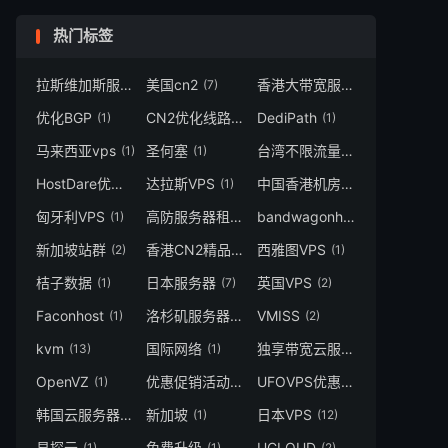
热门标签
拉斯维加斯服务器
美国cn2
香港大带宽服务器
(2)
(7)
(1)
优化BGP
CN2优化线路
DediPath
(1)
(1)
(1)
马来西亚vps
圣何塞
台湾不限流量
(1)
(1)
(1)
HostDare优惠码
达拉斯VPS
中国香港机房
(1)
(1)
(1)
匈牙利VPS
高防服务器租用
bandwagonhost
(1)
(1)
(1)
新加坡站群
香港CN2精品
西雅图VPS
(2)
(1)
(1)
桔子数据
日本服务器
英国VPS
(1)
(7)
(2)
Faconhost
洛杉矶服务器
VMISS
(1)
(4)
(2)
kvm
国际网络
独享带宽云服务器
(13)
(1)
(1)
OpenVZ
优惠促销活动
UFOVPS优惠码
(1)
(1)
(1)
韩国云服务器
新加坡
日本VPS
(1)
(1)
(12)
易探云
免费升级
UCLOUD
(1)
(1)
(2)