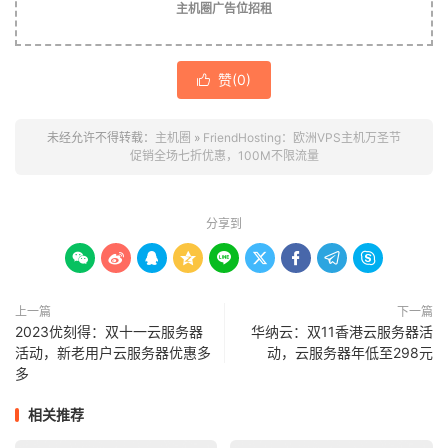
主机圈广告位招租
赞(
0
)

未经允许不得转载：
主机圈
»
FriendHosting：欧洲VPS主机万圣节
促销全场七折优惠，100M不限流量
分享到









上一篇
下一篇
2023优刻得：双十一云服务器
华纳云：双11香港云服务器活
活动，新老用户云服务器优惠多
动，云服务器年低至298元
多
相关推荐