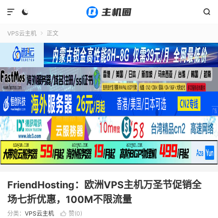



VPS云主机
正文

FriendHosting：欧洲VPS主机万圣节促销全
场七折优惠，100M不限流量
分类：
VPS云主机
赞(
0
)
