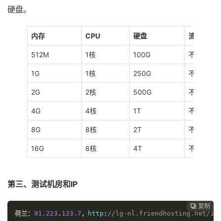
硬盘。
内存
CPU
硬盘
流量
512M
1核
100G
不限
1G
1核
250G
不限
2G
2核
500G
不限
4G
4核
1T
不限
8G
8核
2T
不限
16G
8核
4T
不限
第三、测试机房和IP
复制
复制
复制



荷兰：
91.223
.
123.7
，
http
:
//lg-nl.friendhosting.net/10