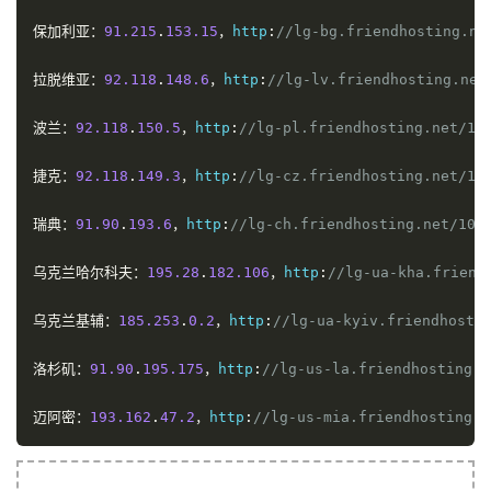
保加利亚：
91.215
.
153.15
，
http
:
//lg-bg.friendhosting.ne
拉脱维亚：
92.118
.
148.6
，
http
:
//lg-lv.friendhosting.net
波兰：
92.118
.
150.5
，
http
:
//lg-pl.friendhosting.net/10
捷克：
92.118
.
149.3
，
http
:
//lg-cz.friendhosting.net/10
瑞典：
91.90
.
193.6
，
http
:
//lg-ch.friendhosting.net/100
乌克兰哈尔科夫：
195.28
.
182.106
，
http
:
//lg-ua-kha.friend
乌克兰基辅：
185.253
.
0.2
，
http
:
//lg-ua-kyiv.friendhosti
洛杉矶：
91.90
.
195.175
，
http
:
//lg-us-la.friendhosting.n
迈阿密：
193.162
.
47.2
，
http
:
//lg-us-mia.friendhosting.n