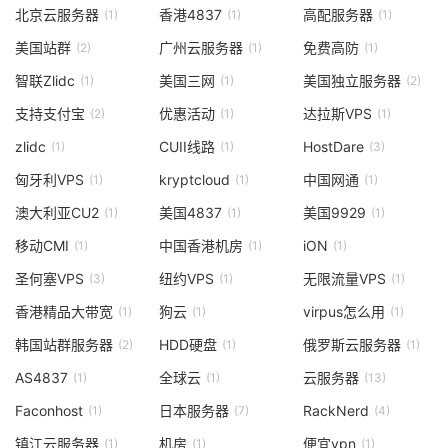
北京云服务器
香港4837
高配服务器
(1)
(1)
(1)
美国站群
广州云服务器
免费高防
(2)
(1)
(1)
智联Zlidc
美国三网
美国独立服务器
(1)
(1)
(2)
支持支付宝
优惠活动
达拉斯VPS
(2)
(1)
(1)
zlidc
CUII线路
HostDare
(1)
(1)
(3)
匈牙利VPS
kryptcloud
中国网通
(1)
(1)
(1)
澳大利亚CU2
美国4837
美国9929
(1)
(1)
(1)
移动CMI
中国香港机房
iON
(1)
(1)
(1)
圣何塞VPS
纽约VPS
无限流量VPS
(3)
(1)
(1)
香港精品大带宽
狗云
virpus怎么用
(1)
(1)
(1)
韩国站群服务器
HDD硬盘
俄罗斯云服务器
(2)
(1)
(1)
AS4837
全球云
云服务器
(1)
(1)
(13)
Faconhost
日本服务器
RackNerd
(1)
(7)
(4)
镇江云服务器
机房
便宜vpn
(1)
(1)
(1)