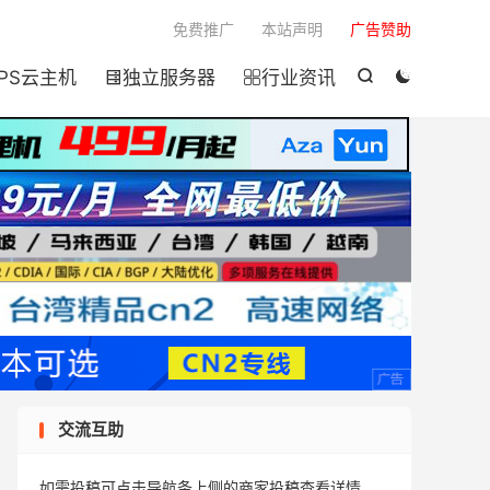

免费推广
本站声明
广告赞助
PS云主机
独立服务器
行业资讯




交流互助
如需投稿可点击导航条上侧的商家投稿查看详情