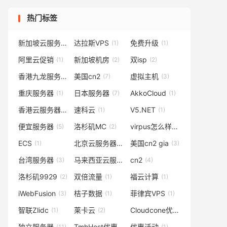
热门标签
新加坡云服务器
达拉斯VPS
免费升级
(2)
(1)
(1)
阿里云促销
新加坡机房
双isp
(1)
(2)
(2)
香港九龙服务器
美国cn2
虚拟主机
(1)
(7)
(3)
重庆服务器
日本服务器
AkkoCloud
(1)
(7)
(1)
香港云服务器
速科云
V5.NET
(4)
(1)
(1)
便宜服务器
洛杉矶MC
virpus怎么样
(5)
(2)
(1)
ECS
北京云服务器
美国cn2 gia
(1)
(1)
(3)
台湾服务器
马来西亚云服务器
cn2
(3)
(1)
(4)
洛杉矶9929
双倍流量
福云计算
(2)
(1)
(1)
iWebFusion
桔子数据
菲律宾VPS
(3)
(1)
(1)
智联Zlidc
莱卡云
Cloudcone优惠
(1)
(2)
(2)
独立服务器
TmhHost优惠码
优惠活动
(11)
(1)
(1)