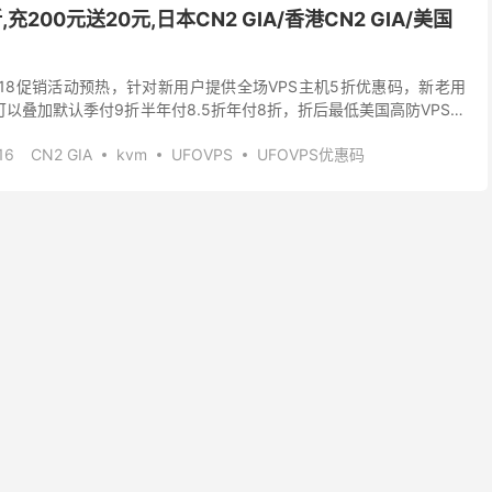
充200元送20元,日本CN2 GIA/香港CN2 GIA/美国
6.18促销活动预热，针对新用户提供全场VPS主机5折优惠码，新老用
以叠加默认季付9折半年付8.5折年付8折，折后最低美国高防VPS月
香港CN2 GIA线路VP...
16
CN2 GIA
kvm
UFOVPS
UFOVPS优惠码
2
香港cn2 gia
香港大带宽
高防VPS