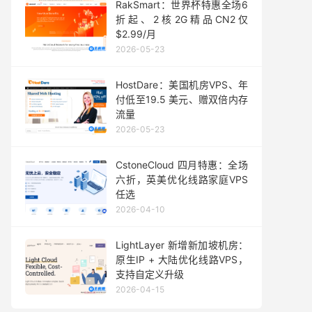
RakSmart：世界杯特惠全场6
折起、2核2G精品CN2仅
$2.99/月
2026-05-23
HostDare：美国机房VPS、年
付低至19.5 美元、赠双倍内存
流量
2026-05-23
CstoneCloud 四月特惠：全场
六折，英美优化线路家庭VPS
任选
2026-04-10
LightLayer 新增新加坡机房：
原生IP + 大陆优化线路VPS，
支持自定义升级
2026-04-15