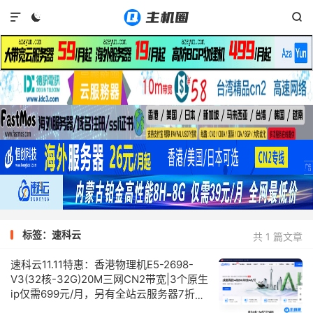



标签：速科云
共 1 篇文章
速科云11.11特惠：香港物理机E5-2698-
V3(32核-32G)20M三网CN2带宽|3个原生
ip仅需699元/月，另有全站云服务器7折优
惠，续费同价