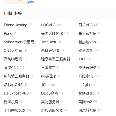
热门标签
FriendHosting
LOCVPS
荷兰VPS
(1)
(2)
(3)
Pia云
美国大陆优化
哥伦布机房
(1)
(1)
(1)
spinservers优惠码
TmhHost
新加坡vpn
(1)
(1)
(1)
CN2大带宽
西班牙VPS
双倍流量
(1)
(1)
(1)
高防物理机
独享带宽云服务器
iON
(2)
(1)
(1)
香港CN2
日本东京
华纳云服务
(12)
(1)
(1)
新加坡云服务器
isp原生ip
万维电讯
(2)
(1)
(1)
洛杉矶CN2
双isp
cn2gia
(1)
(2)
(1)
Deluxhost VPS
DDoS高防
智联Zlidc
(1)
(1)
(1)
德国机房
高防服务器
美国cn2
(1)
(6)
(7)
圣何塞服务器
洛杉矶服务器
凤凰城机房
(3)
(4)
(2)