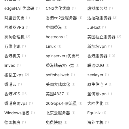
edgeNAT优惠码
CN2优化线路
虚拟服务器
(1)
(1)
(1)
阿里云优惠
香港cn2云服务器
达拉斯服务器
(1)
(1)
(3)
西雅图VPS
中国香港
JuHost
(1)
(1)
(1)
高防物理机
hosteons
美国独立服务器
(2)
(2)
(2)
万维电讯
Linux
新加坡vpn
(1)
(1)
(1)
香港机房
spinservers优惠码
香港服务器
(1)
(1)
(10)
linveo
香港精品大带宽
联通CUG
(1)
(1)
(1)
搬瓦工vps
softshellweb
zenlayer
(2)
(1)
(1)
香港云
美国大陆优化
原生住宅IP
(1)
(1)
(1)
香港VPS
美国4837
圣何塞vpn
(16)
(1)
(1)
香港高防vps
20Gbps不限流量
大陆优化
(1)
(1)
(3)
Windows授权
北京云服务器
Equinix
(1)
(1)
(1)
德国机房
免费快照
海外主机
(1)
(1)
(1)